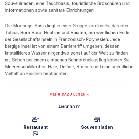
Souvenirladen, eine Tauchbasis, touristische Broschüren und
Informationen sowie sanitäre Einrichtungen.
Die Moorings-Basis liegt in einer Gruppe von Inseln, darunter
Tahaa, Bora Bora, Huahine und Raiatea, am westlichen Ende
der Gesellschaftsinseln in Französisch-Polynesien. Jede
bergige Insel ist von einem Barriereriff umgeben, dessen
kristallklares Wasser nirgendwo sonst auf der Welt zu finden
ist. Schon bei einem einfachen Schnorchelausflug können Sie
Meeresschildkröten, Haie, Delfine, Rochen und eine unendliche
Vielfalt an Fischen beobachten.
Raiatea und Tahaa liegen nahe genug beieinander, um sich ein
MEHR DAZU LESEN
Barriereriff zu teilen, und wenn Sie diese Inseln umrunden, um
die zahlreichen Buchten zu besuchen, werden Sie tagelang
ANGEBOTE
beschäftigt sein. Zahlreiche Korallengärten mit einfachen,
flachen Schnorchelmöglichkeiten werden Ihnen den Atem
rauben. An Land können Sie Vanilleplantagen besichtigen,
Restaurant
Souvenirladen
köstliche Mahlzeiten und kleine Läden mit lokalem
Kunsthandwerk finden und Perlenfarmen besuchen, um ein