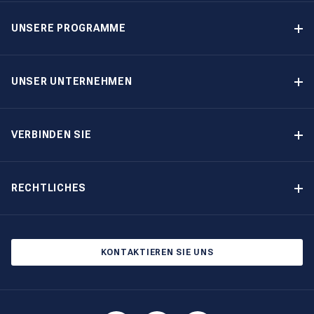
Toronto.
UNSERE PROGRAMME
Yachteigner-Programme
Garantiertes Einkommen – Programm
UNSER UNTERNEHMEN
Option-zum-Kauf-Programm
Warum The Moorings wählen
Eigner-Vorteile
Über uns
VERBINDEN SIE
Unsere Geschichte
Bootsmessen und Veranstaltungen
Andere Optionen für Yachteigentum
Kontakt
RECHTLICHES
Newsletter abonnieren
Cookie-Einstellungen
Blog
Datenschutzbestimmungen
KONTAKTIEREN SIE UNS