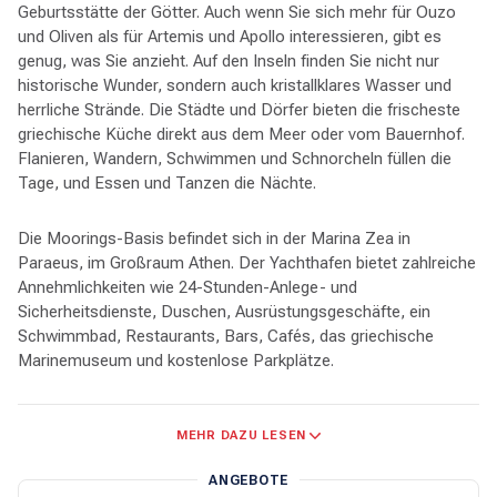
Geburtsstätte der Götter. Auch wenn Sie sich mehr für Ouzo
und Oliven als für Artemis und Apollo interessieren, gibt es
genug, was Sie anzieht. Auf den Inseln finden Sie nicht nur
historische Wunder, sondern auch kristallklares Wasser und
herrliche Strände. Die Städte und Dörfer bieten die frischeste
griechische Küche direkt aus dem Meer oder vom Bauernhof.
Flanieren, Wandern, Schwimmen und Schnorcheln füllen die
Tage, und Essen und Tanzen die Nächte.
Die Moorings-Basis befindet sich in der Marina Zea in
Paraeus, im Großraum Athen. Der Yachthafen bietet zahlreiche
Annehmlichkeiten wie 24-Stunden-Anlege- und
Sicherheitsdienste, Duschen, Ausrüstungsgeschäfte, ein
Schwimmbad, Restaurants, Bars, Cafés, das griechische
Marinemuseum und kostenlose Parkplätze.
Die Saronischen Inselgruppen liegen in der Nähe des
MEHR DAZU LESEN
Festlandes und sind ein idealer Ausgangspunkt für jeden Urlaub.
Von den Tavernen mit Meeresfrüchten und den Kiesstränden
ANGEBOTE
von Ägina bis zu den ruhigen, autofreien Kopfsteinpflastern von