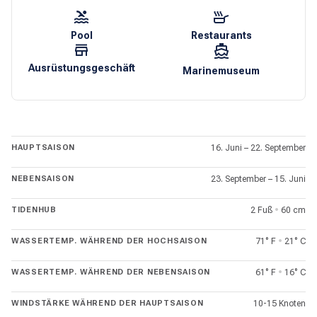
Hydra – in jedem Hafen werden Sie auf Ihre Kosten kommen.
Machen Sie in Poros Halt und spazieren Sie zum Uhrenturm,
Pool
Restaurants
um den Sonnenuntergang zu erleben, oder besuchen Sie nach
einem Badetag in den Buchten die Tavernen und Cafés am
Ausrüstungsgeschäft
Marinemuseum
Wasser.
Die Perlen der griechischen Inseln liegen etwas weiter draußen
in der Ägäis auf den Kykladen. Diese Kette besteht aus etwa
220 Inseln, von denen allerdings nur eine Handvoll eine
HAUPTSAISON
16. Juni – 22. September
nennenswerte Vollzeitbevölkerung hat. Die Vielfalt und das Flair
sind auf jeder Insel anders. Vielleicht lieben Sie die
NEBENSAISON
23. September – 15. Juni
ausgelassene Partyszene in den Bars und Resorts auf
Mykonos, während andere die Ruhe von Tinos mit seinen
TIDENHUB
2 Fuß
•
60 cm
verwinkelten Gassen und bunten Geschäften bevorzugen.
Delos und der Apollo-Tempel bieten eine jahrtausendealte
WASSERTEMP. WÄHREND DER HOCHSAISON
71° F
•
21° C
Geschichte, die es zu erkunden gilt. Die gesamte Insel gehört
zum UNESCO-Weltkulturerbe. Auf den Kykladen finden Sie
WASSERTEMP. WÄHREND DER NEBENSAISON
61° F
•
16° C
faszinierende historische Stätten, hervorragendes Essen und
Strände sowie fantastische Segelmöglichkeiten.
WINDSTÄRKE WÄHREND DER HAUPTSAISON
10-15 Knoten