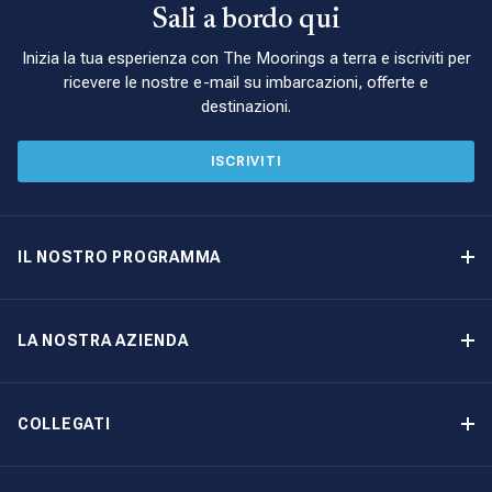
Sali a bordo qui
Inizia la tua esperienza con The Moorings a terra e iscriviti per
ricevere le nostre e-mail su imbarcazioni, offerte e
destinazioni.
ISCRIVITI
IL NOSTRO PROGRAMMA
Programma di proprietà delle imbarcazioni
Opzione di acquisto
LA NOSTRA AZIENDA
Reddito garantito
Perché scegliere The Moorings
Vantaggi
Chi siamo: The Moorings Yacht Ownership
COLLEGATI
La nostra storia
Contattaci
Altre opzioni di proprietà delle imbarcazioni