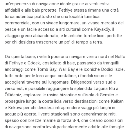
un’esperienza di navigazione ideale grazie ai venti estivi
affidabili e alle baie protette. Fethiye stessa rimane una città
turca autentica piuttosto che una località turistica
commerciale, con un vivace lungomare, un vivace mercato del
pesce e un facile accesso a siti culturali come Kayaköy, il
villaggio greco abbandonato, e le antiche tombe licie, perfette
per chi desidera trascorrere un po’ di tempo a terra.
Da questa base, i velisti possono navigare verso nord nel Golfo
di Fethiye e Göcek, costellato di baie, passando da tranquilli
ancoraggi come Tomb Bay, Wall Bay e le iconiche Dodici Isole,
tutte note per le loro acque cristalline, i fondali sicuri e le
accoglienti taverne sul lungomare. Dirigendosi verso sud e
verso est, è possibile raggiungere la splendida Laguna Blu a
Ölüdeniz, esplorare le rovine bizantine sull’isola di Gemiler e
proseguire lungo la costa licia verso destinazioni come Kalkan
e Kekova per chi desidera intraprendere viaggi più lunghi in
acque più aperte. I venti stagionali sono generalmente miti,
spesso con brezze marine di forza 3-4, che creano condizioni
di navigazione confortevoli particolarmente adatte alle famiglie