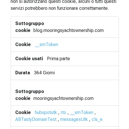
non si autorizzano questi cookie, alcuni o tutti questi
servizi potrebbero non funzionare correttamente.
Cookie
di
funzionalità
blog.mooringsyachtownership.com
__smToken
Prima parte
364 Giorni
mooringsyachtownership.com
hubspotutk
,
rto
,
__smToken
,
ABTastyDomainTest
,
messagesUtk
,
cls_e