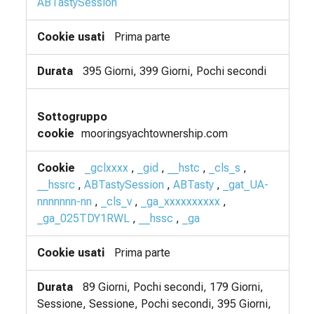
ABTastySession
Prima parte
395 Giorni, 399 Giorni, Pochi secondi
mooringsyachtownership.com
_gclxxxx
,
_gid
,
__hstc
,
_cls_s
,
__hssrc
,
ABTastySession
,
ABTasty
,
_gat_UA-
nnnnnnn-nn
,
_cls_v
,
_ga_xxxxxxxxxx
,
_ga_025TDY1RWL
,
__hssc
,
_ga
Prima parte
89 Giorni, Pochi secondi, 179 Giorni,
Sessione, Sessione, Pochi secondi, 395 Giorni,