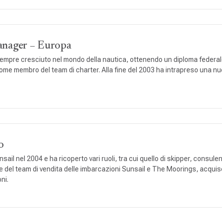
anager – Europa
 sempre cresciuto nel mondo della nautica, ottenendo un diploma federale 
ome membro del team di charter. Alla fine del 2003 ha intrapreso una nuo
o
sail nel 2004 e ha ricoperto vari ruoli, tra cui quello di skipper, consule
e del team di vendita delle imbarcazioni Sunsail e The Moorings, acquise
ni.