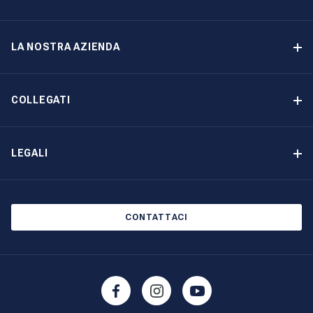
Programma di proprietà delle imbarcazioni
Opzione di acquisto
LA NOSTRA AZIENDA
Reddito garantito
Perché scegliere The Moorings
Vantaggi
Chi siamo: The Moorings Yacht Ownership
COLLEGATI
La nostra storia
Contattaci
Altre opzioni di proprietà delle imbarcazioni
Iscrizione alla newsletter
LEGALI
Saloni nautici ed eventi
Informativa sui cookie
Informativa sulla privacy
CONTATTACI