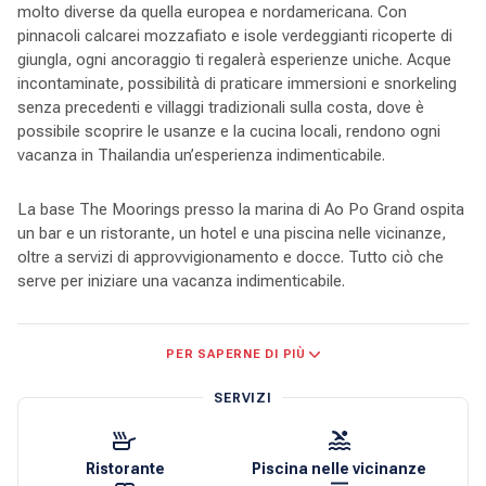
molto diverse da quella europea e nordamericana. Con
pinnacoli calcarei mozzafiato e isole verdeggianti ricoperte di
giungla, ogni ancoraggio ti regalerà esperienze uniche. Acque
incontaminate, possibilità di praticare immersioni e snorkeling
senza precedenti e villaggi tradizionali sulla costa, dove è
possibile scoprire le usanze e la cucina locali, rendono ogni
vacanza in Thailandia un’esperienza indimenticabile.
La base The Moorings presso la marina di Ao Po Grand ospita
un bar e un ristorante, un hotel e una piscina nelle vicinanze,
oltre a servizi di approvvigionamento e docce. Tutto ciò che
serve per iniziare una vacanza indimenticabile.
Phuket si trova nella baia di Phang Nga, al largo del Mare delle
PER SAPERNE DI PIÙ
Andamane. I parchi nazionali e le 130 isole sono disseminati tra
le verdi acque di Phang Nga Bay. Che tu sia ancorato tra gli
SERVIZI
imponenti pilastri calcarei al largo oppure nascosto in un porto
di Phuket o della terraferma, c’è sempre qualcosa di
affascinante da vedere, ascoltare o assaporare. Anche l’isola di
Ristorante
Piscina nelle vicinanze
Phuket ha molto da offrire, con villaggi costieri dove mangiare