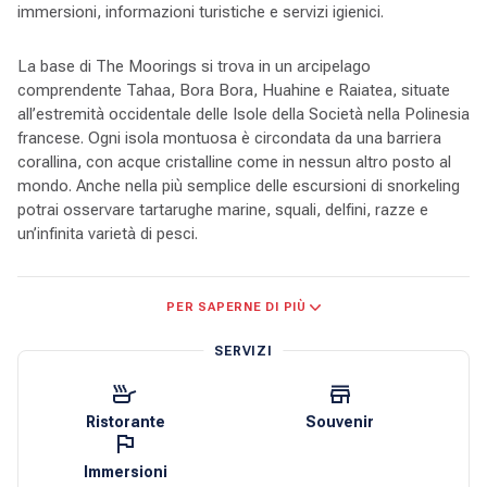
immersioni, informazioni turistiche e servizi igienici.
La base di The Moorings si trova in un arcipelago
comprendente Tahaa, Bora Bora, Huahine e Raiatea, situate
all’estremità occidentale delle Isole della Società nella Polinesia
francese. Ogni isola montuosa è circondata da una barriera
corallina, con acque cristalline come in nessun altro posto al
mondo. Anche nella più semplice delle escursioni di snorkeling
potrai osservare tartarughe marine, squali, delfini, razze e
un’infinita varietà di pesci.
Raiatea e Tahaa sono talmente vicine da condividere la stessa
PER SAPERNE DI PIÙ
barriera corallina. Circumnavigare queste isole alla scoperta
delle numerose baie e insenature occuperà il tuo tempo per
SERVIZI
diversi giorni. Molteplici giardini di corallo per lo snorkeling, facili
e poco profondi, ti lasceranno senza fiato. Sulla terraferma,
potrai visitare le piantagioni di vaniglia, assaporare piatti
Ristorante
Souvenir
deliziosi e visitare piccoli negozi di artigianato locale, nonché
recarti agli allevamenti di perle per portare a casa un souvenir
Immersioni
di questa avventura immemorabile. Ti consigliamo inoltre di