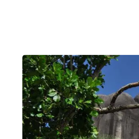
L’Aeroporto internazionale delle Seychelles si trova a soli 
viaggiatori dovrà fare scali. Anche se raggiungere le Sey