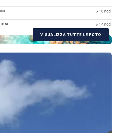
diretti da alcune città europee, ma la maggior parte dei
ONE
3-10 nodi
GIONE
8-14 nodi
VISUALIZZA TUTTE LE FOTO