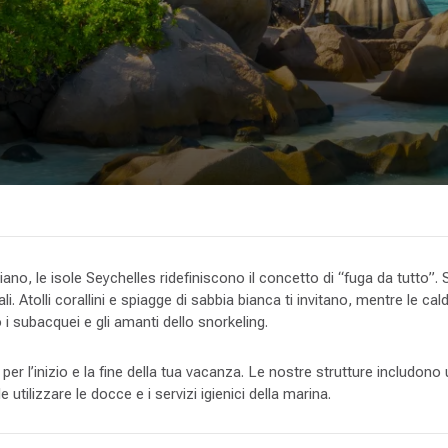
iano, le isole Seychelles ridefiniscono il concetto di “fuga da tutto”. 
ali. Atolli corallini e spiagge di sabbia bianca ti invitano, mentre le 
no i subacquei e gli amanti dello snorkeling.
per l’inizio e la fine della tua vacanza. Le nostre strutture includono
utilizzare le docce e i servizi igienici della marina.
 uniche al mondo. Le tartarughe giganti nidificano sulle spiagge di sa