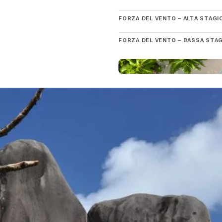
cinque minuti di taxi dalla nostra base charter. Sono disponibili voli 
FORZA DEL VENTO – ALTA STAGI
chelles richiede tempo, ne vale indubbiamente la pena.
FORZA DEL VENTO – BASSA STA