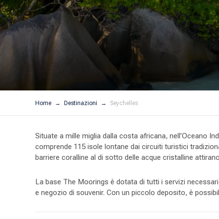
Home
Destinazioni
Seychelles
Situate a mille miglia dalla costa africana, nell’Oceano Ind
comprende 115 isole lontane dai circuiti turistici tradizion
barriere coralline al di sotto delle acque cristalline attira
La base The Moorings è dotata di tutti i servizi necessari 
e negozio di souvenir. Con un piccolo deposito, è possibile 
Le lussureggianti isole montuose ospitano specie di uccelli