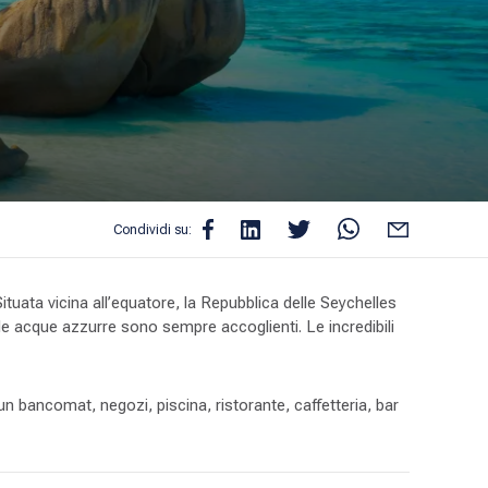
Condividi su:
Situata vicina all’equatore, la Repubblica delle Seychelles
calde acque azzurre sono sempre accoglienti. Le incredibili
 un bancomat, negozi, piscina, ristorante, caffetteria, bar
bbia soffice e le giungle verdeggianti ti invitano a