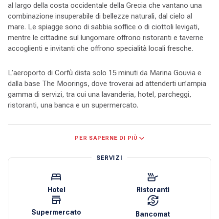
al largo della costa occidentale della Grecia che vantano una
combinazione insuperabile di bellezze naturali, dal cielo al
mare. Le spiagge sono di sabbia soffice o di ciottoli levigati,
mentre le cittadine sul lungomare offrono ristoranti e taverne
accoglienti e invitanti che offrono specialità locali fresche.
L’aeroporto di Corfù dista solo 15 minuti da Marina Gouvia e
dalla base The Moorings, dove troverai ad attenderti un’ampia
gamma di servizi, tra cui una lavanderia, hotel, parcheggi,
ristoranti, una banca e un supermercato.
Navigare nelle isole Ionie è un vero e proprio piacere. Le brezze
PER SAPERNE DI PIÙ
nord-occidentali del Maestrale si intensificano dolcemente
durante il giorno e si attenuano al calar della sera. Le
SERVIZI
destinazioni si trovano a distanza ravvicinata e permettono
una navigazione a vista e la facile individuazione dei pericoli,
grazie ad acque limpide e profonde. Molti ancoraggi prevedono
Hotel
Ristoranti
l’ancoraggio a poppa contro la riva, mentre le marine
solitamente richiedono l’ormeggio alla mediterranea.
Supermercato
Bancomat