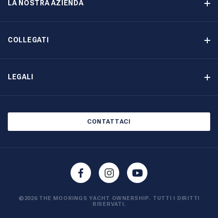
LA NOSTRA AZIENDA
Reddito garantito
Perché scegliere The Moorings
Vantaggi
Chi siamo: The Moorings Yacht Ownership
COLLEGATI
La nostra storia
Contattaci
Altre opzioni di proprietà delle imbarcazioni
Iscrizione alla newsletter
LEGALI
Saloni nautici ed eventi
Informativa sui cookie
Informativa sulla privacy
CONTATTACI
©2026 THE MOORINGS YACHT OWNERSHIP. TUTTI I DIRITTI
RISERVATI.