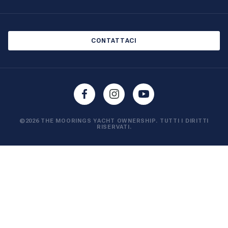
Saloni nautici ed eventi
Informativa sui cookie
Informativa sulla privacy
CONTATTACI
©2026 THE MOORINGS YACHT OWNERSHIP. TUTTI I DIRITTI
RISERVATI.