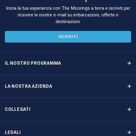
Inizia la tua esperienza con The Moorings a terra e iscriviti per
ricevere le nostre e-mail su imbarcazioni, offerte e
destinazioni.
ISCRIVITI
IL NOSTRO PROGRAMMA
Programma di proprietà delle imbarcazioni
Opzione di acquisto
LA NOSTRA AZIENDA
Reddito garantito
Perché scegliere The Moorings
Vantaggi
Chi siamo: The Moorings Yacht Ownership
COLLEGATI
La nostra storia
Contattaci
Altre opzioni di proprietà delle imbarcazioni
Iscrizione alla newsletter
LEGALI