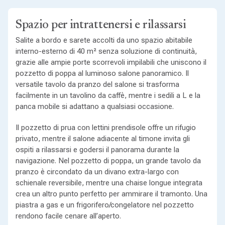
Spazio per intrattenersi e rilassarsi
Salite a bordo e sarete accolti da uno spazio abitabile
interno-esterno di 40 m² senza soluzione di continuità,
grazie alle ampie porte scorrevoli impilabili che uniscono il
pozzetto di poppa al luminoso salone panoramico. Il
versatile tavolo da pranzo del salone si trasforma
facilmente in un tavolino da caffè, mentre i sedili a L e la
panca mobile si adattano a qualsiasi occasione.
Il pozzetto di prua con lettini prendisole offre un rifugio
privato, mentre il salone adiacente al timone invita gli
ospiti a rilassarsi e godersi il panorama durante la
navigazione. Nel pozzetto di poppa, un grande tavolo da
pranzo è circondato da un divano extra-largo con
schienale reversibile, mentre una chaise longue integrata
crea un altro punto perfetto per ammirare il tramonto. Una
piastra a gas e un frigorifero/congelatore nel pozzetto
rendono facile cenare all’aperto.