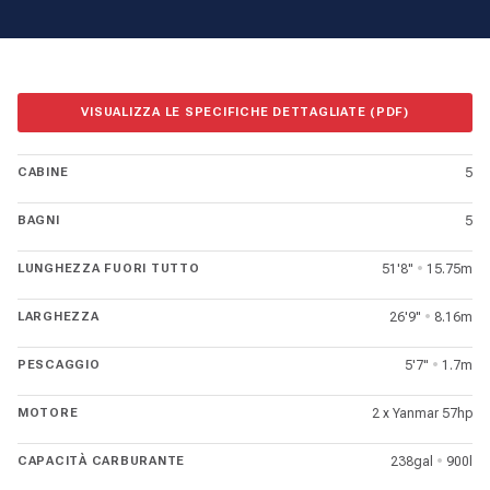
VISUALIZZA LE SPECIFICHE DETTAGLIATE (PDF)
CABINE
5
BAGNI
5
LUNGHEZZA FUORI TUTTO
51'8"
•
15.75m
LARGHEZZA
26'9"
•
8.16m
PESCAGGIO
5'7"
•
1.7m
MOTORE
2 x Yanmar 57hp
CAPACITÀ CARBURANTE
238gal
•
900l